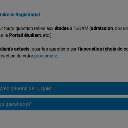
ndre le Registrariat
r toute question reliée aux
études
à l’UQAM (
admission
, dossi
ns le
Portail étudiant
, etc.).
diants actuels:
pour les questions sur l’
inscription
(
choix de c
direction de votre
programme
.
 Web général de l’UQAM
es questions?