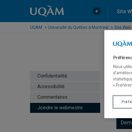
Raccourci vers le contenu
Raccourci vers le menu principal
Raccourci vers la recherche
Site 
Plus UQAM
UQAM
Université du Québec à Montréal
Site Web
Préférenc
Nous utili
Jo
d’améliore
Confidentialité
statistiqu
« Préféren
Accessibilité
Commentaires
Préf
Que
Joindre le webmestre
Dema