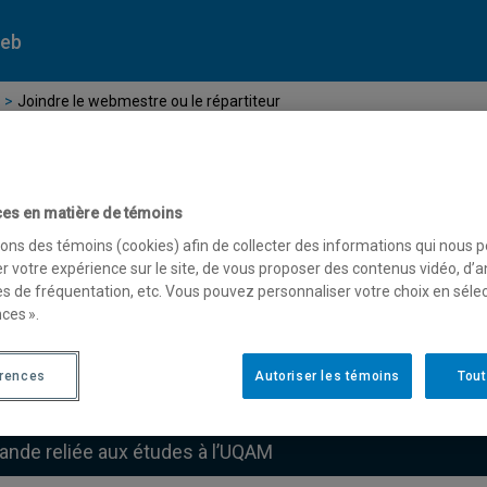
Web
Joindre le webmestre ou le répartiteur
es en matière de témoins
sons des témoins (cookies) afin de collecter des informations qui nous 
indre le webmestre ou le 
r votre expérience sur le site, de vous proposer des contenus vidéo, d’a
es de fréquentation, etc. Vous pouvez personnaliser votre choix en séle
ces ».
érences
Autoriser les témoins
Tout
l est le sujet de votre message?
nde reliée aux études à l’UQAM