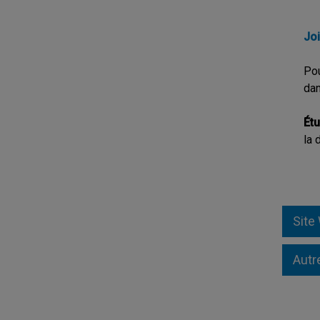
Joi
Pou
da
Étu
la 
Site
Autr