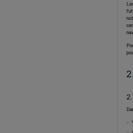
Lor
l’u
not
cer
nav
Pou
pou
2
2.
Dan