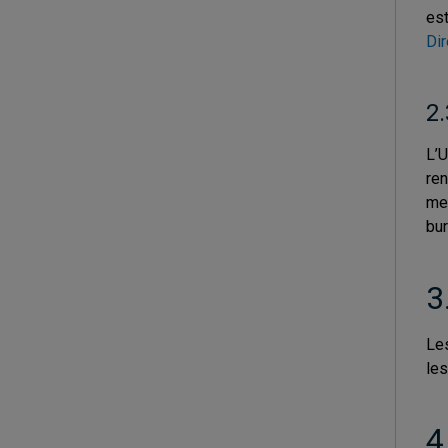
est
Dir
2.
L’U
ren
mes
bur
3
Les
les
4