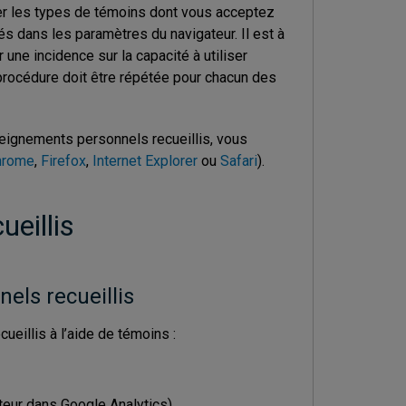
iner les types de témoins dont vous acceptez
llés dans les paramètres du navigateur. Il est à
une incidence sur la capacité à utiliser
procédure doit être répétée pour chacun des
nseignements personnels recueillis, vous
hrome
,
Firefox
,
Internet Explorer
ou
Safari
).
eillis
els recueillis
eillis à l’aide de témoins :
iteur dans Google Analytics)