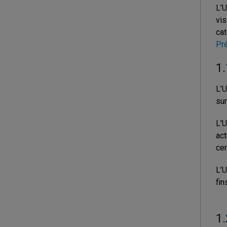
L’U
vis
cat
Pr
1.
L’U
sur
L’U
act
cer
L’U
fin
1