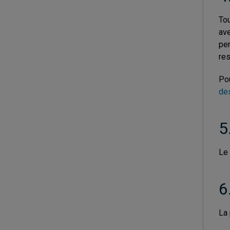
Tou
ave
per
res
Pou
de
5
Le 
6
La 