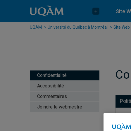
Raccourci vers le contenu
Raccourci vers le menu principal
Raccourci vers la recherche
Site 
Plus UQAM
UQAM
Université du Québec à Montréal
Site Web
Con
Confidentialité
Accessibilité
Commentaires
Poli
Joindre le webmestre