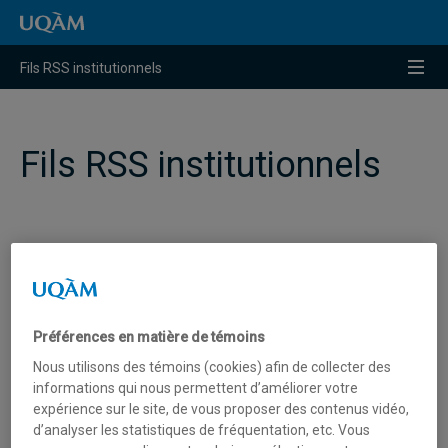
Raccourci vers le contenu
Raccourci vers le menu principal
Raccourci vers la recherche
Menu
Fils RSS institutionnels
Fils RSS institutionnels
Actualités
Fil RSS :
http://www.actualites.uqam.ca/feed
Préférences en matière de témoins
Nous utilisons des témoins (cookies) afin de collecter des
informations qui nous permettent d’améliorer votre
expérience sur le site, de vous proposer des contenus vidéo,
Vidéos d’UQAM.tv
d’analyser les statistiques de fréquentation, etc. Vous