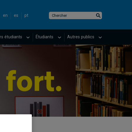
en
es
pt
rs étudiants
Étudiants
Autres publics