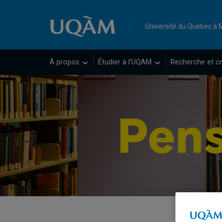
Raccourci vers le contenu
Raccourci vers le menu principal
Raccourci vers la recherche
Université du Québec à 
À propos
Étudier à l’UQAM
Recherche et cr