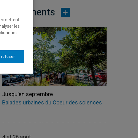
Événements
permettent
nalyser les
ctionnant
 refuser
Jusqu'en septembre
Balades urbaines du Coeur des sciences
4 et 26 août