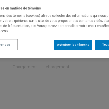
es en matière de témoins
diatiques
RSS
sons des témoins (cookies) afin de collecter des informations qui nous 
r votre expérience sur le site, de vous proposer des contenus vidéo, d’a
es de fréquentation, etc. Vous pouvez personnaliser votre choix en séle
ces ».
Chargement...
chargement...
érences
Autoriser les témoins
Tout
Chargement...
chargement...