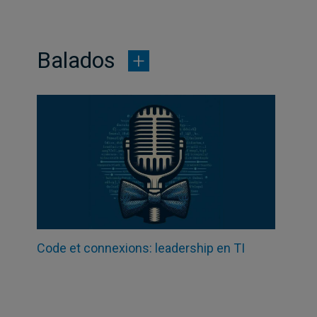
Balados
Code et connexions: leadership en TI