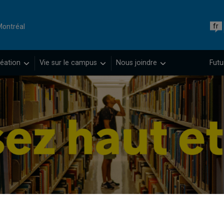
fr
Montréal
éation
Vie sur le campus
Nous joindre
Futu