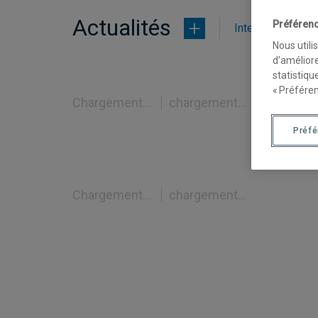
Actualités
Préférenc
Interventions mé
Nous utili
d’améliore
statistiqu
« Préféren
Chargement...
chargement...
Préf
Chargement...
chargement...