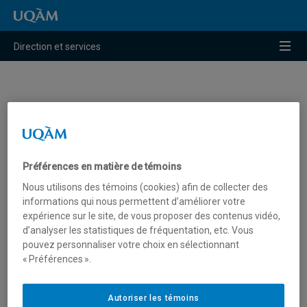
Raccourci vers le contenu
Raccourci vers le menu principal
Raccourci vers la recherche
Menu
Direction et services
Organigramme
Organigramme de la direction et des services (version
Préférences en matière de témoins
administrative)
Télécharger
Nous utilisons des témoins (cookies) afin de collecter des
informations qui nous permettent d’améliorer votre
expérience sur le site, de vous proposer des contenus vidéo,
d’analyser les statistiques de fréquentation, etc. Vous
pouvez personnaliser votre choix en sélectionnant
« Préférences ».
Autoriser les témoins