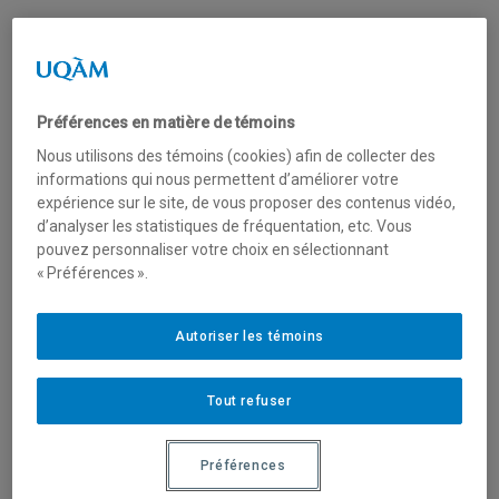
Uma universidade urbana
Préférences en matière de témoins
O campus central da UQAM e o complexo das ciências
Nous utilisons des témoins (cookies) afin de collecter des
Pierre-Dansereau estão localizados no coração dos dois
informations qui nous permettent d’améliorer votre
bairros mais centralizados e animados de
Montreal
: o
expérience sur le site, de vous proposer des contenus vidéo,
d’analyser les statistiques de fréquentation, etc. Vous
Quartier latin e o Quartier des spectacles. A UQAM tem
pouvez personnaliser votre choix en sélectionnant
acesso direto às estações de metrô Berri-UQAM e Place-
« Préférences ».
des-Arts. Seus pavilhões estão situados na proximidade
de ciclovias e estações de bicicletas em auto-serviço.
Autoriser les témoins
Tout refuser
Programas de estudos
numerosos e inovadores
Préférences