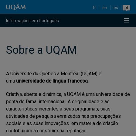
Raccourci vers le contenu
Raccourci vers le menu principal
Raccourci vers la recherche
fr
en
es
pt
Menu
Informações em Português
Sobre a UQAM
A Université du Québec à Montréal (UQAM) é
uma
universidade de língua francesa
.
Criativa, aberta e dinâmica, a UQAM é uma universidade de
ponta de fama internacional. A originalidade e as
características inerentes a seus programas, suas
atividades de pesquisa enraizadas nas preocupações
sociais e as suas innovações em matéria de criação
contribuiram a construir sua reputação.