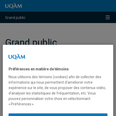
Raccourci vers le contenu
Raccourci vers le menu principal
Raccourci vers la recherche
Menu
Grand public
Grand public
Liens rapides
Préférences en matière de témoins
Nous utilisons des témoins (cookies) afin de collecter des
informations qui nous permettent d’améliorer votre
expérience sur le site, de vous proposer des contenus vidéo,
Annoncer un logement
d’analyser les statistiques de fréquentation, etc. Vous
pouvez personnaliser votre choix en sélectionnant
Espaces à louer à l’UQAM
« Préférences ».
Résidences universitaires (auberge)