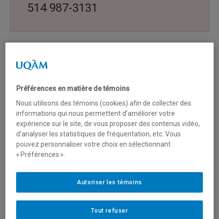
514 987-3131
Cómo enviar un sobre dirigido a la UQAM
Préférences en matière de témoins
Plataformas de recepción
Nous utilisons des témoins (cookies) afin de collecter des
informations qui nous permettent d’améliorer votre
expérience sur le site, de vous proposer des contenus vidéo,
d’analyser les statistiques de fréquentation, etc. Vous
pouvez personnaliser votre choix en sélectionnant
« Préférences ».
Preguntas sobre
estudiar en la UQAM
Autoriser les témoins
Para toda pregunta sobre los estudios en la
Tout refuser
UQAM (
admisión
,
expediente estudiante
,