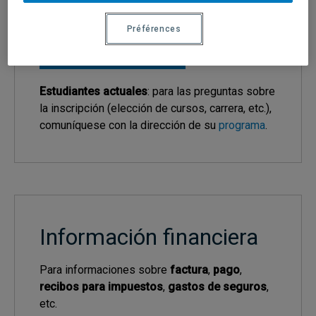
pedidos de certificados, etc.) :
Préférences
registrariat@uqam.ca
Estudiantes actuales
: para las preguntas sobre
la inscripción (elección de cursos, carrera, etc.),
comuníquese con la dirección de su
programa
.
Información financiera
Para informaciones sobre
factura
,
pago
,
recibos para impuestos
,
gastos de seguros
,
etc.